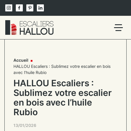
Skip
to
content
Un
site
utilisant
WordPress
Accueil
HALLOU Escaliers : Sublimez votre escalier en bois
avec l’huile Rubio
HALLOU Escaliers :
Sublimez votre escalier
en bois avec l’huile
Rubio
13/01/2026