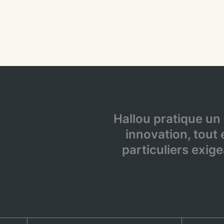
Hallou pratique un
innovation, tout e
particuliers exige