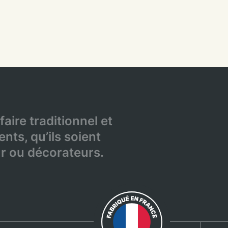
faire traditionnel et
ents, qu’ils soient
eur ou décorateurs.