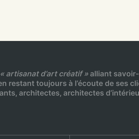
« artisanat d’art créatif »
alliant savoir-
n restant toujours à l’écoute de ses cli
ants, architectes, architectes d’intéri