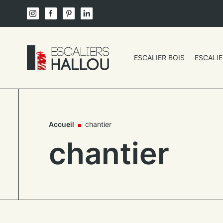
Skip
to
content
ESCALIER BOIS
ESCALIE
Un
site
utilisant
WordPress
Accueil
chantier
chantier