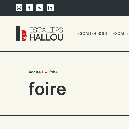
Skip
to
content
ESCALIER BOIS
ESCALIE
Un
site
utilisant
WordPress
Accueil
foire
foire