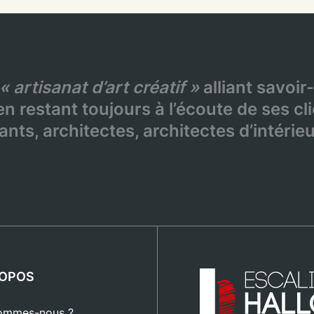
« artisanat d’art créatif »
alliant savoir-
n restant toujours à l’écoute de ses cli
ants, architectes, architectes d’intéri
ROPOS
ommes-nous ?