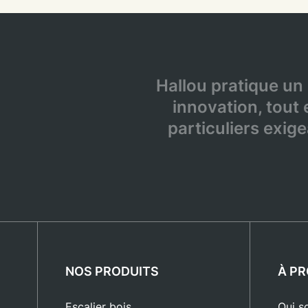
Hallou pratique un
innovation, tout e
particuliers exige
NOS PRODUITS
À P
Escalier bois
Qui s