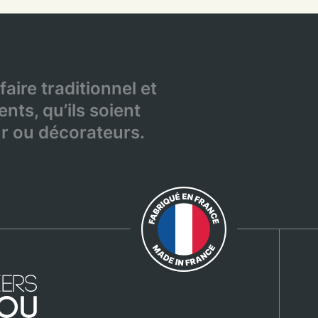
faire traditionnel et
ents, qu’ils soient
eur ou décorateurs.