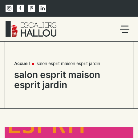
Skip
to
content
Un
site
utilisant
WordPress
Accueil
salon esprit maison esprit jardin
salon esprit maison
esprit jardin