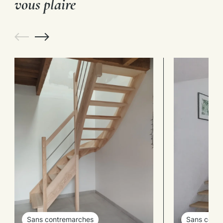
vous plaire
Sans contremarches
Sans cont