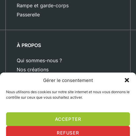
Rampe et garde-corps
Passerelle
À PROPOS
Qui sommes-nous ?
Nos créations
Blog
Gérer le consentement
Actualités
Nous utilisons des cookies sur notre site internet et nous vous donnons le
Nous rejoindre
contrôle sur ceux que vous souhaitez activer.
Contact
ACCEPTER
Mentions légales
Politique de confidentialité
Exercez vos droits
REFUSER