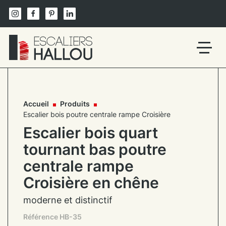
Skip
to
content
Un
site
utilisant
WordPress
Accueil
Produits
Escalier bois poutre centrale rampe Croisière
Escalier bois quart
tournant bas poutre
centrale rampe
Croisière en chêne
moderne et distinctif
Référence HB-35