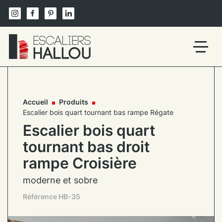
Skip
to
content
Un
site
utilisant
WordPress
Accueil
Produits
Escalier bois quart tournant bas rampe Régate
Escalier bois quart
tournant bas droit
rampe Croisière
moderne et sobre
Référence HB-35