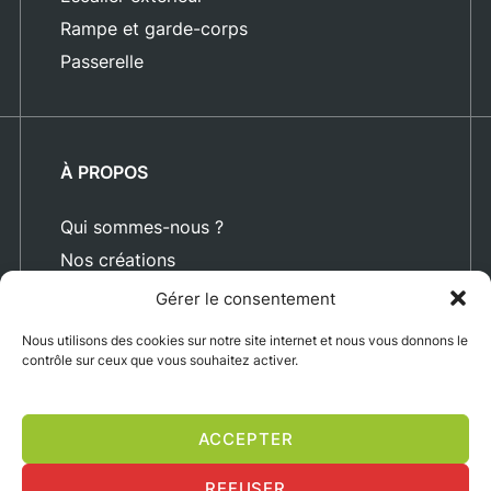
Rampe et garde-corps
Passerelle
À PROPOS
Qui sommes-nous ?
Nos créations
Blog
Gérer le consentement
Actualités
Nous utilisons des cookies sur notre site internet et nous vous donnons le
Nous rejoindre
contrôle sur ceux que vous souhaitez activer.
Contact
ACCEPTER
Mentions légales
Politique de confidentialité
Exercez vos droits
REFUSER