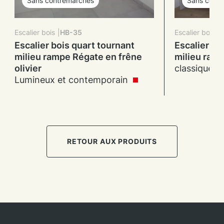
Sans contremarches
Sans cont
Escalier bois
HB-35
Escalier bois
Escalier bois quart tournant
Escalier bo
milieu rampe Régate en frêne
milieu ram
olivier
classique e
Lumineux et contemporain
RETOUR AUX PRODUITS