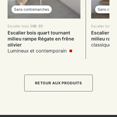
Sans contremarches
Sans cont
Escalier bois
HB-35
Escalier bois
Escalier bois quart tournant
Escalier bo
milieu rampe Régate en frêne
milieu ram
olivier
classique e
Lumineux et contemporain
RETOUR AUX PRODUITS