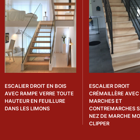
ESCALIER DROIT EN BOIS
ESCALIER DROIT
AVEC RAMPE VERRE TOUTE
CRÉMAILLÈRE AVEC
HAUTEUR EN FEUILLURE
MARCHES ET
DANS LES LIMONS
CONTREMARCHES 
NEZ DE MARCHE M
CLIPPER