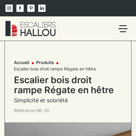
Skip
to
content
Un
site
utilisant
WordPress
Accueil
Produits
Escalier bois droit rampe Régate en hêtre
Escalier bois droit
rampe Régate en hêtre
Simplicité et sobriété
Référence HB-35